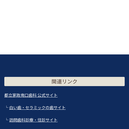
関連リンク
都立家政南口歯科 公式サイト
└
白い歯・セラミックの歯サイト
└
訪問歯科診療・往診サイト