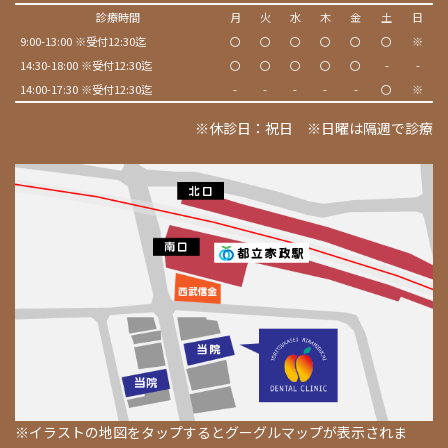
診療時間
月
火
水
木
金
土
日
9:00-13:00 ※受付12:30迄
〇
〇
〇
〇
〇
〇
※
14:30-18:00 ※受付12:30迄
〇
〇
〇
〇
〇
-
-
14:00-17:30 ※受付12:30迄
-
-
-
-
-
〇
※
※休診日：祝日 ※日曜は隔週で診療
※イラストの地図をタップするとグーグルマップが表示されま