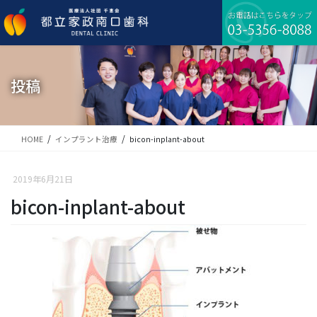
コ
ナ
ン
ビ
テ
ゲ
ン
ー
ツ
シ
に
ョ
投稿
移
ン
動
に
移
動
HOME
インプラント治療
bicon-inplant-about
2019年6月21日
bicon-inplant-about