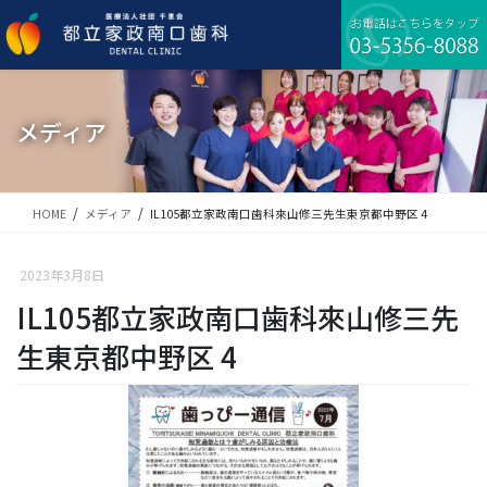
コ
ナ
ン
ビ
テ
ゲ
ン
ー
ツ
シ
に
ョ
メディア
移
ン
動
に
移
動
HOME
メディア
IL105都立家政南口歯科來山修三先生東京都中野区 4
2023年3月8日
IL105都立家政南口歯科來山修三先
生東京都中野区 4