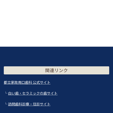
関連リンク
都立家政南口歯科 公式サイト
└
白い歯・セラミックの歯サイト
└
訪問歯科診療・往診サイト