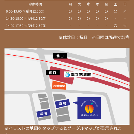
診療時間
月
火
水
木
金
土
日
9:00-13:00 ※受付12:30迄
〇
〇
〇
〇
〇
〇
※
14:30-18:00 ※受付12:30迄
〇
〇
〇
〇
〇
-
-
14:00-17:30 ※受付12:30迄
-
-
-
-
-
〇
※
※休診日：祝日 ※日曜は隔週で診療
※イラストの地図をタップするとグーグルマップが表示されま