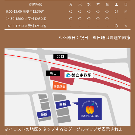
診療時間
月
火
水
木
金
土
日
9:00-13:00 ※受付12:30迄
〇
〇
〇
〇
〇
〇
※
14:30-18:00 ※受付12:30迄
〇
〇
〇
〇
〇
-
-
14:00-17:30 ※受付12:30迄
-
-
-
-
-
〇
※
※休診日：祝日 ※日曜は隔週で診療
※イラストの地図をタップするとグーグルマップが表示されま