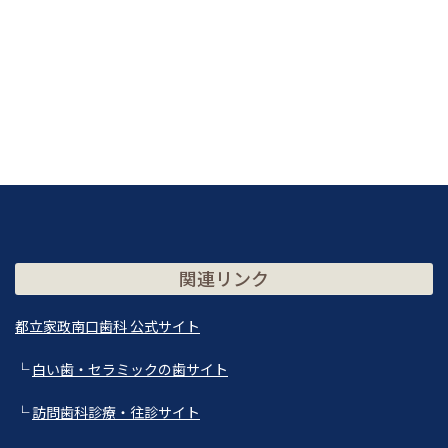
関連リンク
都立家政南口歯科 公式サイト
└
白い歯・セラミックの歯サイト
└
訪問歯科診療・往診サイト