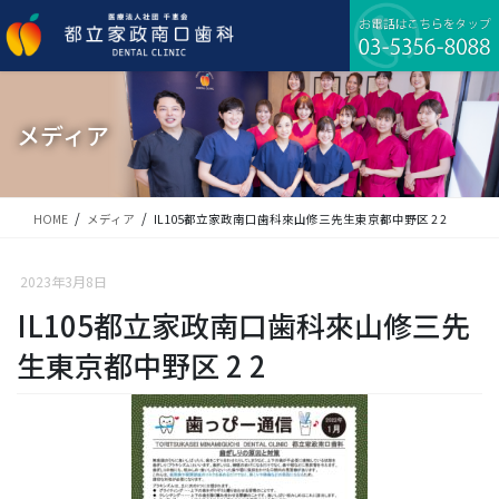
コ
ナ
ン
ビ
テ
ゲ
ン
ー
ツ
シ
に
ョ
メディア
移
ン
動
に
移
動
HOME
メディア
IL105都立家政南口歯科來山修三先生東京都中野区 2 2
2023年3月8日
IL105都立家政南口歯科來山修三先
生東京都中野区 2 2