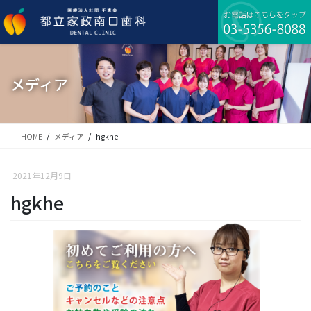
コ
ナ
ン
ビ
テ
ゲ
ン
ー
ツ
シ
に
ョ
メディア
移
ン
動
に
移
動
HOME
メディア
hgkhe
2021年12月9日
hgkhe