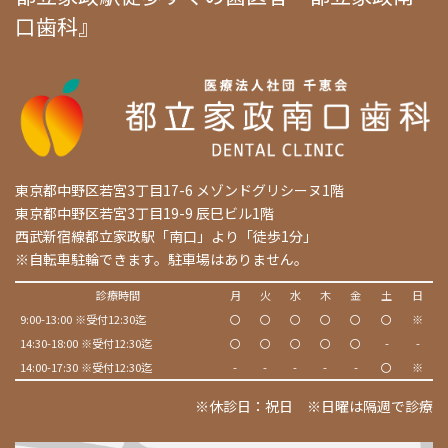
口歯科』
東京都中野区若宮3丁目17-6 メゾンドグリシーヌ1階
東京都中野区若宮3丁目19-9 辰巳ビル1階
西武新宿線都立家政駅「南口」より「徒歩1分」
※自転車駐輪できます。駐車場はありません。
診療時間
月
火
水
木
金
土
日
9:00-13:00 ※受付12:30迄
〇
〇
〇
〇
〇
〇
※
14:30-18:00 ※受付12:30迄
〇
〇
〇
〇
〇
-
-
14:00-17:30 ※受付12:30迄
-
-
-
-
-
〇
※
※休診日：祝日 ※日曜は隔週で診療