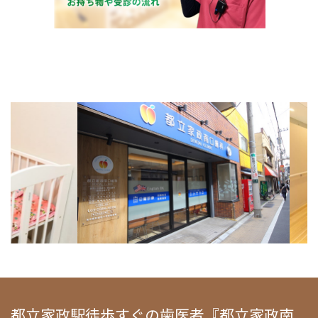
都立家政駅徒歩すぐの歯医者『都立家政南