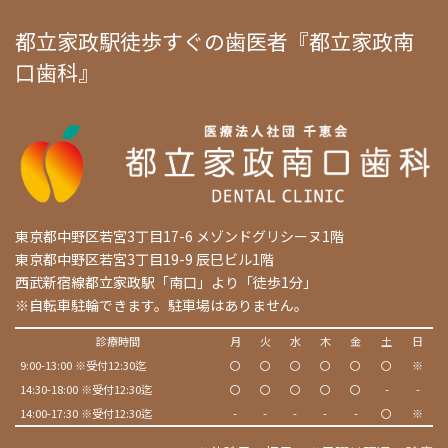
都立家政駅徒歩すぐの歯医者『都立家政南
口歯科』
東京都中野区若宮3丁目17-6 メゾンドグリシーヌ1階
東京都中野区若宮3丁目19-9 辰巳ビル1階
西武新宿線都立家政駅「南口」より「徒歩1分」
※自転車駐輪できます。駐車場はありません。
診療時間
月
火
水
木
金
土
日
9:00-13:00 ※受付12:30迄
〇
〇
〇
〇
〇
〇
※
14:30-18:00 ※受付12:30迄
〇
〇
〇
〇
〇
-
-
14:00-17:30 ※受付12:30迄
-
-
-
-
-
〇
※