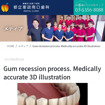
コ
ナ
ン
ビ
テ
ゲ
ン
ー
ツ
シ
に
ョ
メディア
移
ン
動
に
移
動
HOME
メディア
Gum recession process. Medically accurate 3D illustration
2019年6月16日
Gum recession process. Medically
accurate 3D illustration