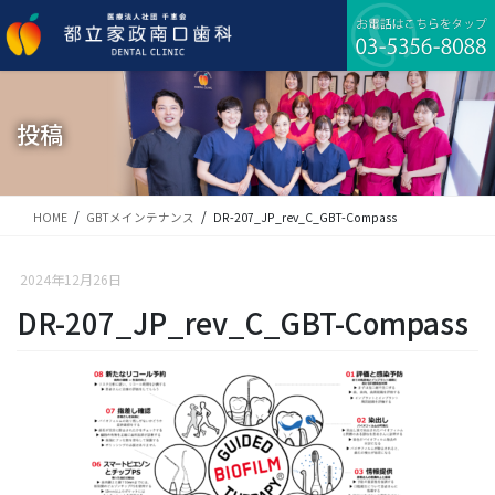
コ
ナ
ン
ビ
テ
ゲ
ン
ー
ツ
シ
に
ョ
投稿
移
ン
動
に
移
動
HOME
GBTメインテナンス
DR-207_JP_rev_C_GBT-Compass
2024年12月26日
DR-207_JP_rev_C_GBT-Compass