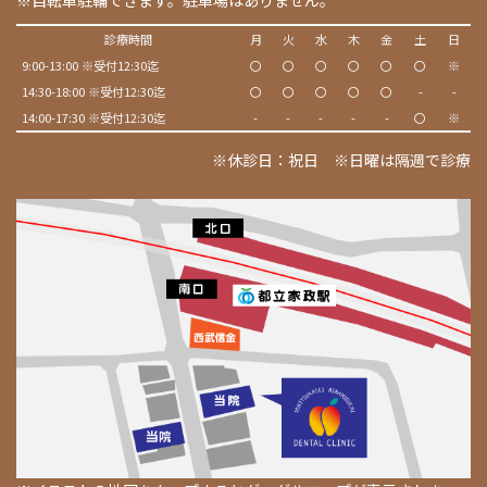
診療時間
月
火
水
木
金
土
日
9:00-13:00 ※受付12:30迄
〇
〇
〇
〇
〇
〇
※
14:30-18:00 ※受付12:30迄
〇
〇
〇
〇
〇
-
-
14:00-17:30 ※受付12:30迄
-
-
-
-
-
〇
※
※休診日：祝日 ※日曜は隔週で診療