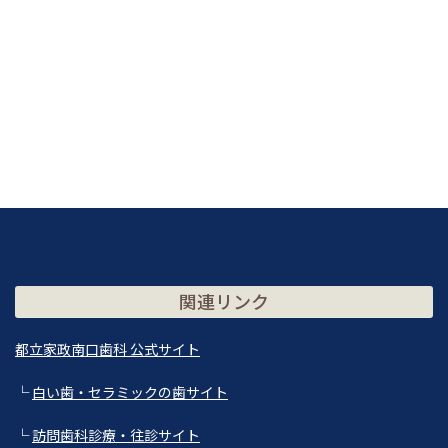
関連リンク
都立家政南口歯科 公式サイト
└
白い歯・セラミックの歯サイト
└
訪問歯科診療・往診サイト