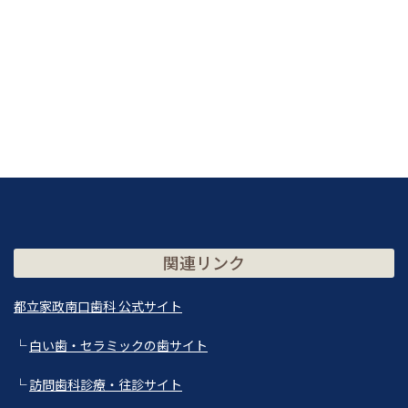
関連リンク
都立家政南口歯科 公式サイト
└
白い歯・セラミックの歯サイト
└
訪問歯科診療・往診サイト