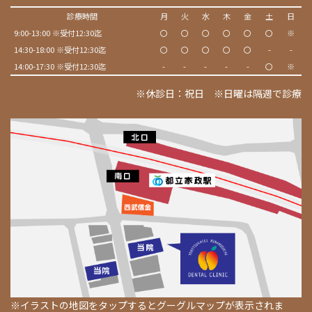
診療時間
月
火
水
木
金
土
日
9:00-13:00 ※受付12:30迄
〇
〇
〇
〇
〇
〇
※
14:30-18:00 ※受付12:30迄
〇
〇
〇
〇
〇
-
-
14:00-17:30 ※受付12:30迄
-
-
-
-
-
〇
※
※休診日：祝日 ※日曜は隔週で診療
※イラストの地図をタップするとグーグルマップが表示されま