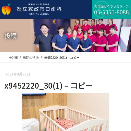
コ
ナ
ン
ビ
テ
ゲ
ン
ー
ツ
シ
に
ョ
投稿
移
ン
動
に
移
動
HOME
当院の特徴
x9452220_30(1) – コピー
2021年4月22日
x9452220_30(1) – コピー