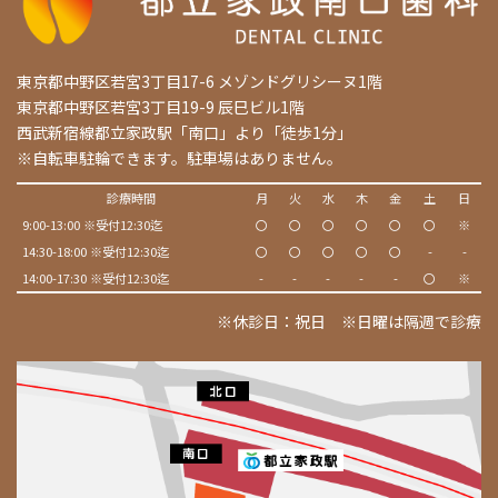
東京都中野区若宮3丁目17-6 メゾンドグリシーヌ1階
東京都中野区若宮3丁目19-9 辰巳ビル1階
西武新宿線都立家政駅「南口」より「徒歩1分」
※自転車駐輪できます。駐車場はありません。
診療時間
月
火
水
木
金
土
日
9:00-13:00 ※受付12:30迄
〇
〇
〇
〇
〇
〇
※
14:30-18:00 ※受付12:30迄
〇
〇
〇
〇
〇
-
-
14:00-17:30 ※受付12:30迄
-
-
-
-
-
〇
※
※休診日：祝日 ※日曜は隔週で診療