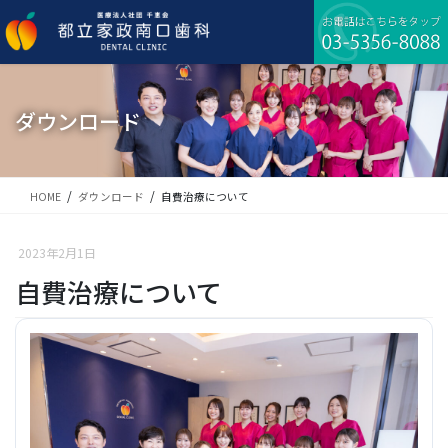
コ
ナ
ン
ビ
テ
ゲ
ン
ー
ツ
シ
に
ョ
ダウンロード
移
ン
動
に
移
動
HOME
ダウンロード
自費治療について
2023年2月1日
自費治療について