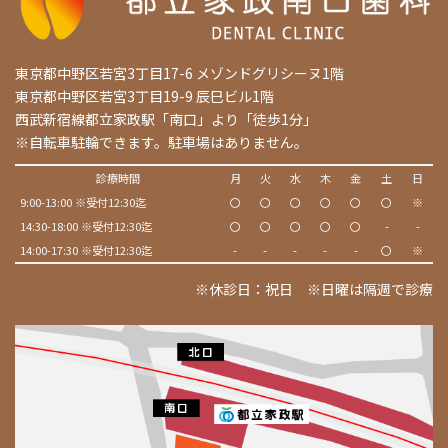
東京都中野区若宮3丁目17-6 メゾンドグリシーヌ1階
東京都中野区若宮3丁目19-9 辰巳ビル1階
西武新宿線都立家政駅「南口」より「徒歩1分」
※自転車駐輪できます。駐車場はありません。
診療時間
月
火
水
木
金
土
日
9:00-13:00 ※受付12:30迄
〇
〇
〇
〇
〇
〇
※
14:30-18:00 ※受付12:30迄
〇
〇
〇
〇
〇
-
-
14:00-17:30 ※受付12:30迄
-
-
-
-
-
〇
※
※休診日：祝日 ※日曜は隔週で診療