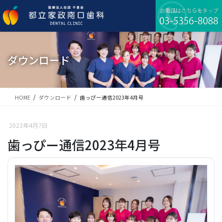
コ
ナ
ン
ビ
テ
ゲ
ン
ー
ツ
シ
に
ョ
ダウンロード
移
ン
動
に
移
動
HOME
ダウンロード
歯っぴー通信2023年4月号
2023年4月7日
歯っぴー通信2023年4月号