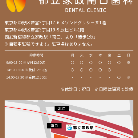
東京都中野区若宮3丁目17-6 メゾンドグリシーヌ1階
東京都中野区若宮3丁目19-9 辰巳ビル1階
西武新宿線都立家政駅「南口」より「徒歩1分」
※自転車駐輪できます。駐車場はありません。
診療時間
月
火
水
木
金
土
日
9:00-13:00 ※受付12:30迄
〇
〇
〇
〇
〇
〇
※
14:30-18:00 ※受付12:30迄
〇
〇
〇
〇
〇
-
-
14:00-17:30 ※受付12:30迄
-
-
-
-
-
〇
※
※休診日：祝日 ※日曜は隔週で診療