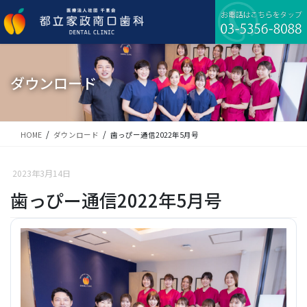
コ
ナ
ン
ビ
テ
ゲ
ン
ー
ツ
シ
に
ョ
ダウンロード
移
ン
動
に
移
動
HOME
ダウンロード
歯っぴー通信2022年5月号
2023年3月14日
歯っぴー通信2022年5月号