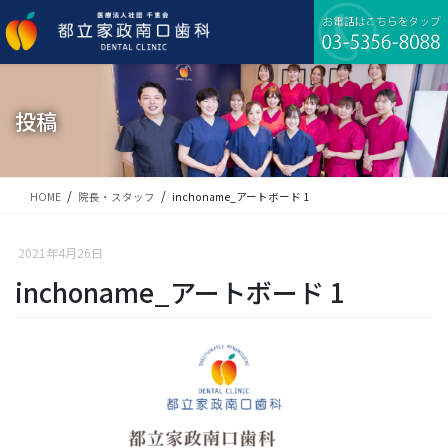
コ
ナ
ン
ビ
テ
ゲ
ン
ー
ツ
シ
に
ョ
投稿
移
ン
動
に
移
動
HOME
院長・スタッフ
inchoname_アートボード 1
2021年4月26日
inchoname_アートボード 1