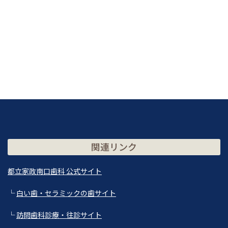
関連リンク
都立家政南口歯科 公式サイト
└
白い歯・セラミックの歯サイト
└
訪問歯科診療・往診サイト