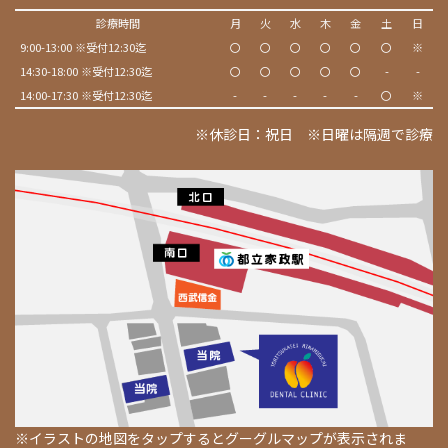
診療時間
月
火
水
木
金
土
日
9:00-13:00 ※受付12:30迄
〇
〇
〇
〇
〇
〇
※
14:30-18:00 ※受付12:30迄
〇
〇
〇
〇
〇
-
-
14:00-17:30 ※受付12:30迄
-
-
-
-
-
〇
※
※休診日：祝日 ※日曜は隔週で診療
※イラストの地図をタップするとグーグルマップが表示されま