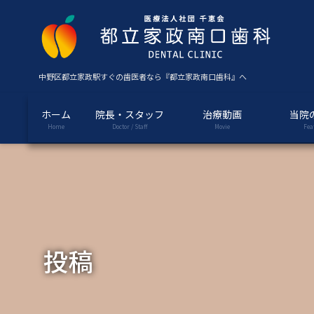
コ
ナ
ン
ビ
テ
ゲ
ン
ー
ツ
シ
中野区都立家政駅すぐの歯医者なら『都立家政南口歯科』へ
に
ョ
移
ン
ホーム
院長・スタッフ
治療動画
当院
動
に
Home
Doctor / Staff
Movie
Fea
移
動
投稿