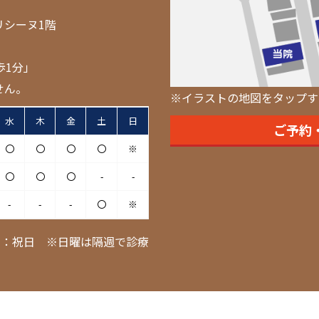
リシーヌ1階
歩1分」
せん。
※イラストの地図をタップす
水
木
金
土
日
ご予約
〇
〇
〇
〇
※
〇
〇
〇
-
-
-
-
-
〇
※
日：祝日 ※日曜は隔週で診療