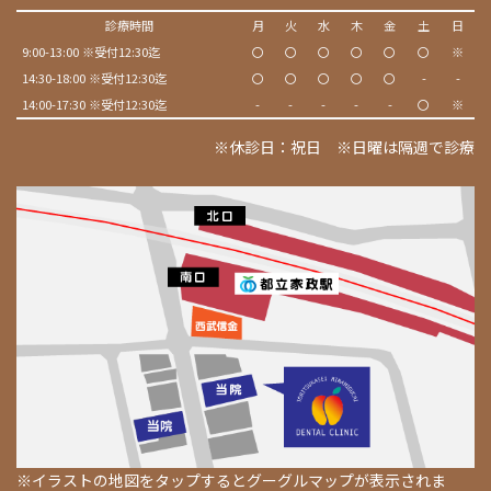
診療時間
月
火
水
木
金
土
日
9:00-13:00 ※受付12:30迄
〇
〇
〇
〇
〇
〇
※
14:30-18:00 ※受付12:30迄
〇
〇
〇
〇
〇
-
-
14:00-17:30 ※受付12:30迄
-
-
-
-
-
〇
※
※休診日：祝日 ※日曜は隔週で診療
※イラストの地図をタップするとグーグルマップが表示されま