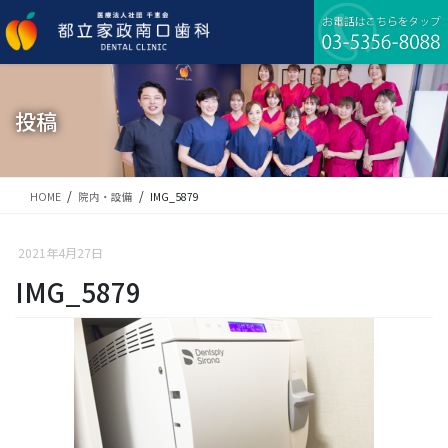
コ
ナ
ン
ビ
テ
ゲ
ン
ー
ツ
シ
に
ョ
投稿
移
ン
動
に
移
動
HOME
院内・設備
IMG_5879
2021年4月27日
IMG_5879