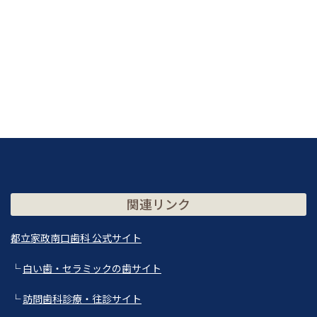
関連リンク
都立家政南口歯科 公式サイト
└
白い歯・セラミックの歯サイト
└
訪問歯科診療・往診サイト