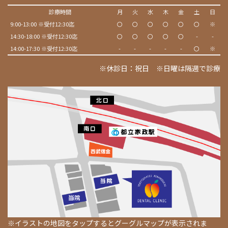
診療時間
月
火
水
木
金
土
日
9:00-13:00 ※受付12:30迄
〇
〇
〇
〇
〇
〇
※
14:30-18:00 ※受付12:30迄
〇
〇
〇
〇
〇
-
-
14:00-17:30 ※受付12:30迄
-
-
-
-
-
〇
※
※休診日：祝日 ※日曜は隔週で診療
※イラストの地図をタップするとグーグルマップが表示されま