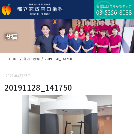
コ
ナ
ン
ビ
テ
ゲ
ン
ー
ツ
シ
に
ョ
投稿
移
ン
動
に
移
動
HOME
院内・設備
20191128_141750
2021年4月27日
20191128_141750