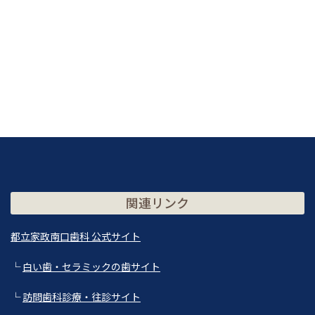
関連リンク
都立家政南口歯科 公式サイト
└
白い歯・セラミックの歯サイト
└
訪問歯科診療・往診サイト