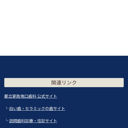
関連リンク
都立家政南口歯科 公式サイト
└
白い歯・セラミックの歯サイト
└
訪問歯科診療・往診サイト