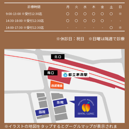
診療時間
月
火
水
木
金
土
日
9:00-13:00 ※受付12:30迄
〇
〇
〇
〇
〇
〇
※
14:30-18:00 ※受付12:30迄
〇
〇
〇
〇
〇
-
-
14:00-17:30 ※受付12:30迄
-
-
-
-
-
〇
※
※休診日：祝日 ※日曜は隔週で診療
※イラストの地図をタップするとグーグルマップが表示されま