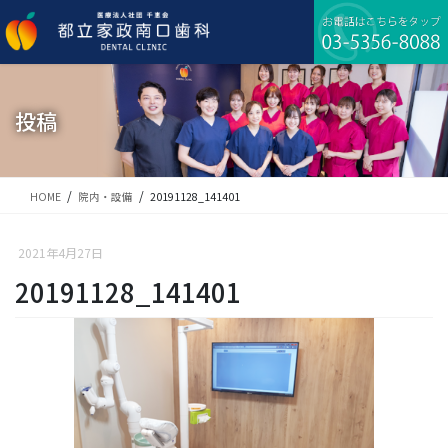
コ
ナ
ン
ビ
テ
ゲ
ン
ー
ツ
シ
に
ョ
投稿
移
ン
動
に
移
動
HOME
院内・設備
20191128_141401
2021年4月27日
20191128_141401