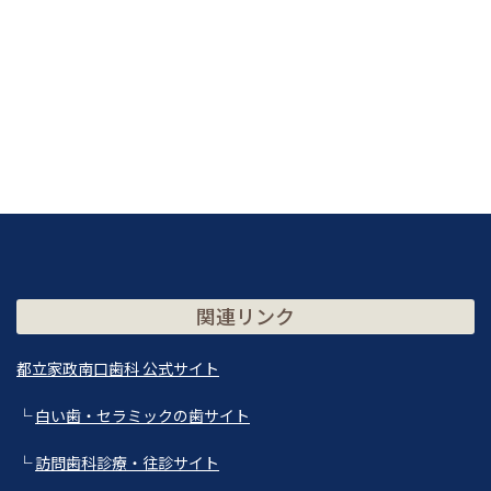
関連リンク
都立家政南口歯科 公式サイト
└
白い歯・セラミックの歯サイト
└
訪問歯科診療・往診サイト