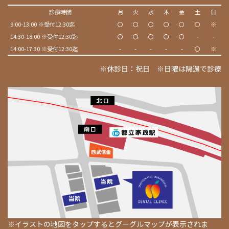
診療時間
月
火
水
木
金
土
日
9:00-13:00 ※受付12:30迄
〇
〇
〇
〇
〇
〇
※
14:30-18:00 ※受付12:30迄
〇
〇
〇
〇
〇
-
-
14:00-17:30 ※受付12:30迄
-
-
-
-
-
〇
※
※休診日：祝日 ※日曜は隔週で診療
※イラストの地図をタップするとグーグルマップが表示されま