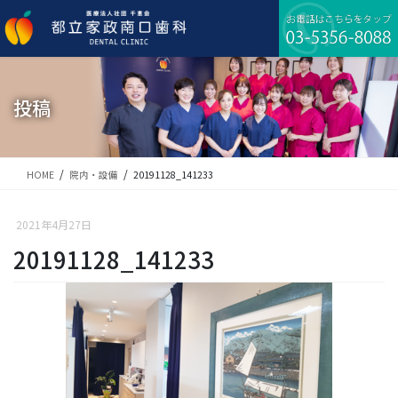
コ
ナ
ン
ビ
テ
ゲ
ン
ー
ツ
シ
に
ョ
投稿
移
ン
動
に
移
動
HOME
院内・設備
20191128_141233
2021年4月27日
20191128_141233