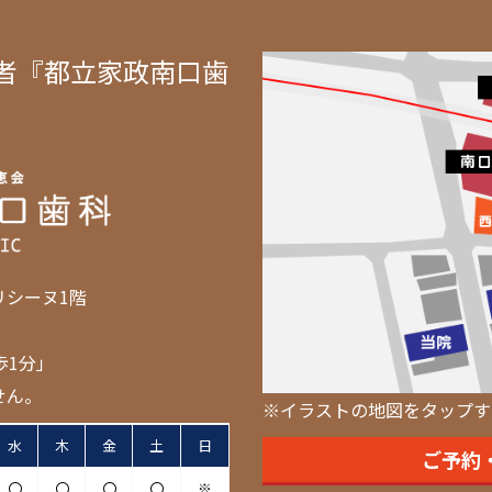
者『都立家政南口歯
リシーヌ1階
歩1分」
せん。
※イラストの地図をタップす
水
木
金
土
日
ご予約
〇
〇
〇
〇
※