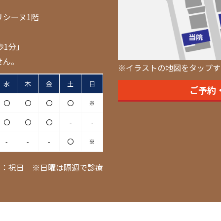
リシーヌ1階
歩1分」
せん。
※イラストの地図をタップす
水
木
金
土
日
ご予約
〇
〇
〇
〇
※
〇
〇
〇
-
-
-
-
-
〇
※
日：祝日 ※日曜は隔週で診療