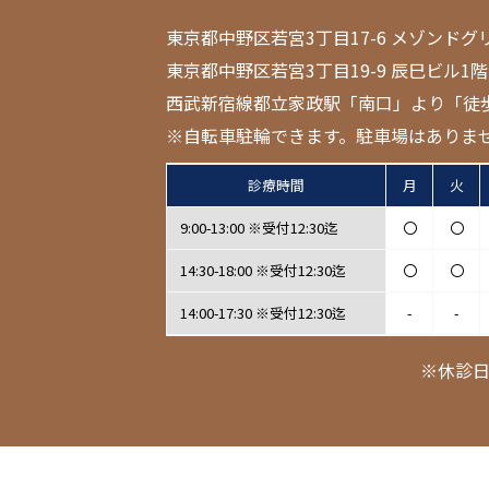
東京都中野区若宮3丁目17-6 メゾンドグ
東京都中野区若宮3丁目19-9 辰巳ビル1階
西武新宿線都立家政駅「南口」より「徒
※自転車駐輪できます。駐車場はありま
診療時間
月
火
9:00-13:00 ※受付12:30迄
〇
〇
14:30-18:00 ※受付12:30迄
〇
〇
14:00-17:30 ※受付12:30迄
-
-
※休診