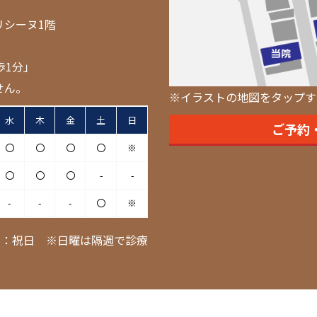
リシーヌ1階
歩1分」
せん。
※イラストの地図をタップす
水
木
金
土
日
ご予約
〇
〇
〇
〇
※
〇
〇
〇
-
-
-
-
-
〇
※
日：祝日 ※日曜は隔週で診療