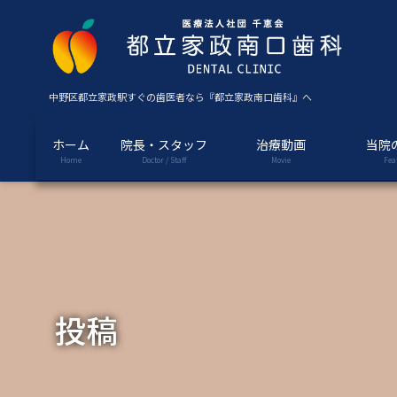
コ
ナ
ン
ビ
テ
ゲ
ン
ー
ツ
シ
中野区都立家政駅すぐの歯医者なら『都立家政南口歯科』へ
に
ョ
移
ン
ホーム
院長・スタッフ
治療動画
当院
動
に
Home
Doctor / Staff
Movie
Fea
移
動
投稿