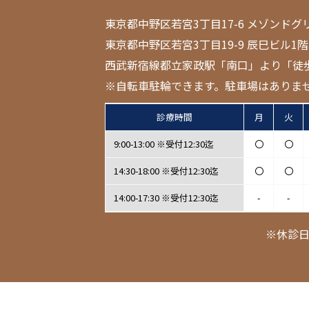
東京都中野区若宮3丁目17-6 メゾンドグ
東京都中野区若宮3丁目19-9 辰巳ビル1階
西武新宿線都立家政駅「南口」より「徒
※自転車駐輪できます。駐車場はありま
診療時間
月
火
9:00-13:00 ※受付12:30迄
〇
〇
14:30-18:00 ※受付12:30迄
〇
〇
14:00-17:30 ※受付12:30迄
-
-
※休診