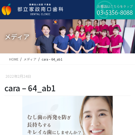
コ
ナ
ン
ビ
テ
ゲ
ン
ー
ツ
シ
に
ョ
メディア
移
ン
動
に
移
動
HOME
メディア
cara – 64_ab1
2022年2月24日
cara – 64_ab1