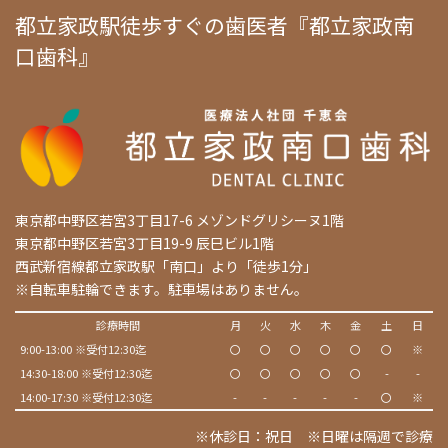
都立家政駅徒歩すぐの歯医者『都立家政南
口歯科』
東京都中野区若宮3丁目17-6 メゾンドグリシーヌ1階
東京都中野区若宮3丁目19-9 辰巳ビル1階
西武新宿線都立家政駅「南口」より「徒歩1分」
※自転車駐輪できます。駐車場はありません。
診療時間
月
火
水
木
金
土
日
9:00-13:00 ※受付12:30迄
〇
〇
〇
〇
〇
〇
※
14:30-18:00 ※受付12:30迄
〇
〇
〇
〇
〇
-
-
14:00-17:30 ※受付12:30迄
-
-
-
-
-
〇
※
※休診日：祝日 ※日曜は隔週で診療