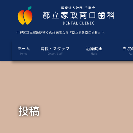
コ
ナ
ン
ビ
テ
ゲ
ン
ー
ツ
シ
中野区都立家政駅すぐの歯医者なら『都立家政南口歯科』へ
に
ョ
移
ン
ホーム
院長・スタッフ
治療動画
当院
動
に
Home
Doctor / Staff
Movie
Fea
移
動
投稿