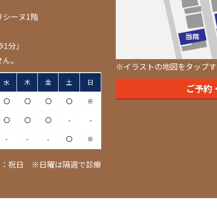
リシーヌ1階
歩1分」
せん。
※イラストの地図をタップす
水
木
金
土
日
ご予約
〇
〇
〇
〇
※
〇
〇
〇
-
-
-
-
-
〇
※
日：祝日 ※日曜は隔週で診療