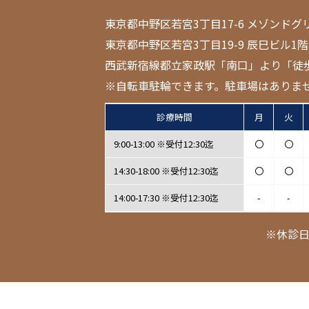
東京都中野区若宮3丁目17-6 メゾンドグ
東京都中野区若宮3丁目19-9 辰巳ビル1階
西武新宿線都立家政駅「南口」より「徒
※自転車駐輪できます。駐車場はありま
診療時間
月
火
9:00-13:00 ※受付12:30迄
〇
〇
14:30-18:00 ※受付12:30迄
〇
〇
14:00-17:30 ※受付12:30迄
-
-
※休診