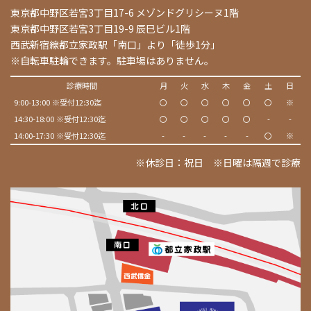
東京都中野区若宮3丁目17-6 メゾンドグリシーヌ1階
東京都中野区若宮3丁目19-9 辰巳ビル1階
西武新宿線都立家政駅「南口」より「徒歩1分」
※自転車駐輪できます。駐車場はありません。
診療時間
月
火
水
木
金
土
日
9:00-13:00 ※受付12:30迄
〇
〇
〇
〇
〇
〇
※
14:30-18:00 ※受付12:30迄
〇
〇
〇
〇
〇
-
-
14:00-17:30 ※受付12:30迄
-
-
-
-
-
〇
※
※休診日：祝日 ※日曜は隔週で診療