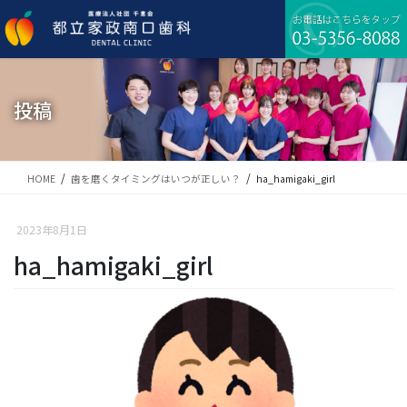
コ
ナ
ン
ビ
テ
ゲ
ン
ー
ツ
シ
に
ョ
投稿
移
ン
動
に
移
動
HOME
歯を磨くタイミングはいつが正しい？
ha_hamigaki_girl
2023年8月1日
ha_hamigaki_girl