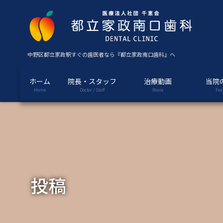
コ
ナ
ン
ビ
テ
ゲ
ン
ー
ツ
シ
中野区都立家政駅すぐの歯医者なら『都立家政南口歯科』へ
に
ョ
移
ン
ホーム
院長・スタッフ
治療動画
当院
動
に
Home
Doctor / Staff
Movie
Fea
移
動
投稿