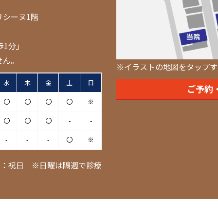
リシーヌ1階
歩1分」
せん。
※イラストの地図をタップす
水
木
金
土
日
ご予約
〇
〇
〇
〇
※
〇
〇
〇
-
-
-
-
-
〇
※
日：祝日 ※日曜は隔週で診療