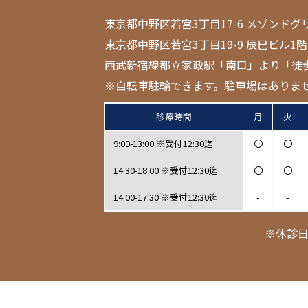
東京都中野区若宮3丁目17-6 メゾンドグ
東京都中野区若宮3丁目19-9 辰巳ビル1階
西武新宿線都立家政駅「南口」より「徒
※自転車駐輪できます。駐車場はありま
診療時間
月
火
9:00-13:00 ※受付12:30迄
〇
〇
14:30-18:00 ※受付12:30迄
〇
〇
14:00-17:30 ※受付12:30迄
-
-
※休診