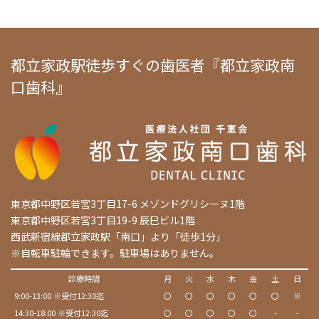
都立家政駅徒歩すぐの歯医者『都立家政南
口歯科』
東京都中野区若宮3丁目17-6 メゾンドグリシーヌ1階
東京都中野区若宮3丁目19-9 辰巳ビル1階
西武新宿線都立家政駅「南口」より「徒歩1分」
※自転車駐輪できます。駐車場はありません。
診療時間
月
火
水
木
金
土
日
9:00-13:00 ※受付12:30迄
〇
〇
〇
〇
〇
〇
※
14:30-18:00 ※受付12:30迄
〇
〇
〇
〇
〇
-
-