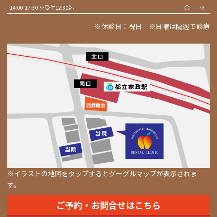
14:00-17:30 ※受付12:30迄
-
-
-
-
-
〇
※
※休診日：祝日 ※日曜は隔週で診療
※イラストの地図をタップするとグーグルマップが表示されま
す。
ご予約・お問合せはこちら