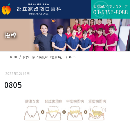
コ
ナ
ン
ビ
テ
ゲ
ン
ー
ツ
シ
に
ョ
投稿
移
ン
動
に
移
動
HOME
世界一多い病気は「歯周病」
0805
2022年12月6日
0805