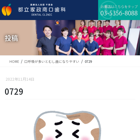
コ
ナ
ン
ビ
テ
ゲ
ン
ー
ツ
シ
に
ョ
投稿
移
ン
動
に
移
動
HOME
口呼吸が多いとむし歯になりやすい
0729
2022年11月14日
0729