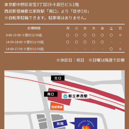
東京都中野区若宮3丁目19-9 辰巳ビル1階
西武新宿線都立家政駅「南口」より「徒歩1分」
※自転車駐輪できます。駐車場はありません。
診療時間
月
火
水
木
金
土
日
9:00-13:00 ※受付12:30迄
〇
〇
〇
〇
〇
〇
※
14:30-18:00 ※受付12:30迄
〇
〇
〇
〇
〇
-
-
14:00-17:30 ※受付12:30迄
-
-
-
-
-
〇
※
※休診日：祝日 ※日曜は隔週で診療