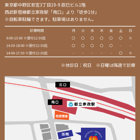
東京都中野区若宮3丁目19-9 辰巳ビル1階
西武新宿線都立家政駅「南口」より「徒歩1分」
※自転車駐輪できます。駐車場はありません。
診療時間
月
火
水
木
金
土
日
9:00-13:00 ※受付12:30迄
〇
〇
〇
〇
〇
〇
※
14:30-18:00 ※受付12:30迄
〇
〇
〇
〇
〇
-
-
14:00-17:30 ※受付12:30迄
-
-
-
-
-
〇
※
※休診日：祝日 ※日曜は隔週で診療