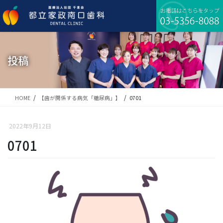
コ
ナ
ン
ビ
テ
ゲ
ン
ー
ツ
シ
に
ョ
投稿
移
ン
動
に
移
動
HOME
【歯が関係する病気「糖尿病」】
0701
2022年9月12日
0701