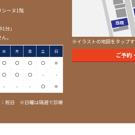
リシーヌ1階
歩1分」
せん。
※イラストの地図をタップす
水
木
金
土
日
ご予約
〇
〇
〇
〇
※
〇
〇
〇
-
-
-
-
-
〇
※
日：祝日 ※日曜は隔週で診療