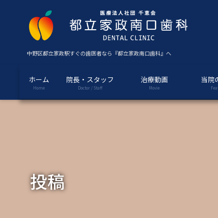
コ
ナ
ン
ビ
テ
ゲ
ン
ー
ツ
シ
中野区都立家政駅すぐの歯医者なら『都立家政南口歯科』へ
に
ョ
移
ン
ホーム
院長・スタッフ
治療動画
当院
動
に
Home
Doctor / Staff
Movie
Fea
移
動
投稿