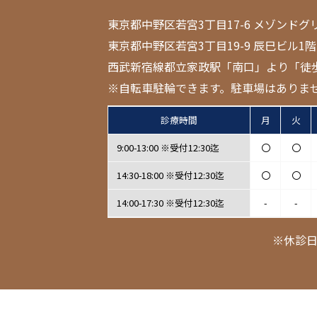
東京都中野区若宮3丁目17-6 メゾンドグ
東京都中野区若宮3丁目19-9 辰巳ビル1階
西武新宿線都立家政駅「南口」より「徒
※自転車駐輪できます。駐車場はありま
診療時間
月
火
9:00-13:00 ※受付12:30迄
〇
〇
14:30-18:00 ※受付12:30迄
〇
〇
14:00-17:30 ※受付12:30迄
-
-
※休診