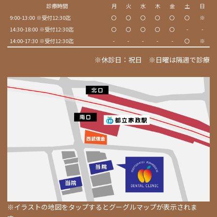
診療時間
月
火
水
木
金
土
日
9:00-13:00 ※受付12:30迄
〇
〇
〇
〇
〇
〇
※
14:30-18:00 ※受付12:30迄
〇
〇
〇
〇
〇
-
-
14:00-17:30 ※受付12:30迄
-
-
-
-
-
〇
※
※休診日：祝日 ※日曜は隔週で診療
※イラストの地図をタップするとグーグルマップが表示されま