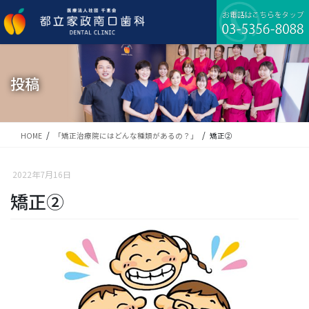
コ
ナ
ン
ビ
テ
ゲ
ン
ー
ツ
シ
に
ョ
投稿
移
ン
動
に
移
動
HOME
「矯正治療院にはどんな種類があるの？」
矯正②
2022年7月16日
矯正②