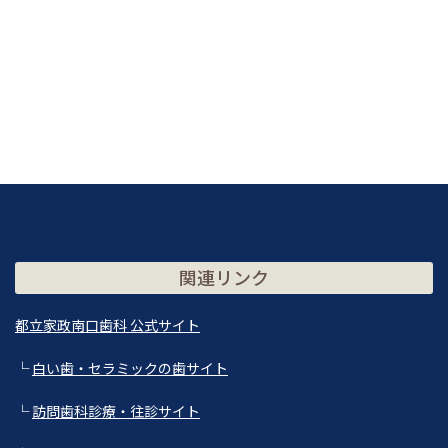
関連リンク
都立家政南口歯科 公式サイト
└
白い歯・セラミックの歯サイト
└
訪問歯科診療・往診サイト