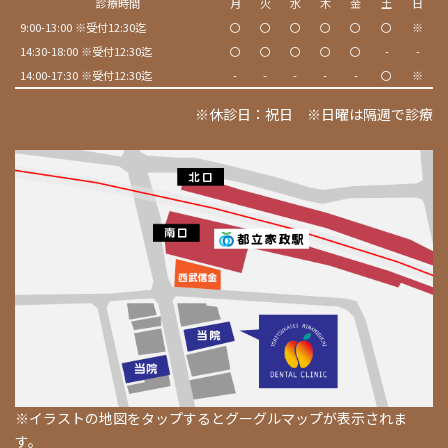
診療時間
月
火
水
木
金
土
日
9:00-13:00 ※受付12:30迄
〇
〇
〇
〇
〇
〇
※
14:30-18:00 ※受付12:30迄
〇
〇
〇
〇
〇
-
-
14:00-17:30 ※受付12:30迄
-
-
-
-
-
〇
※
※休診日：祝日 ※日曜は隔週で診療
※イラストの地図をタップするとグーグルマップが表示されま
す。