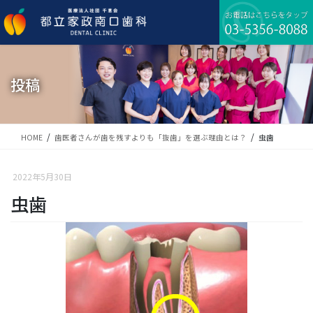
コ
ナ
ン
ビ
テ
ゲ
ン
ー
ツ
シ
に
ョ
投稿
移
ン
動
に
移
動
HOME
歯医者さんが歯を残すよりも「抜歯」を選ぶ理由とは？
虫歯
2022年5月30日
虫歯