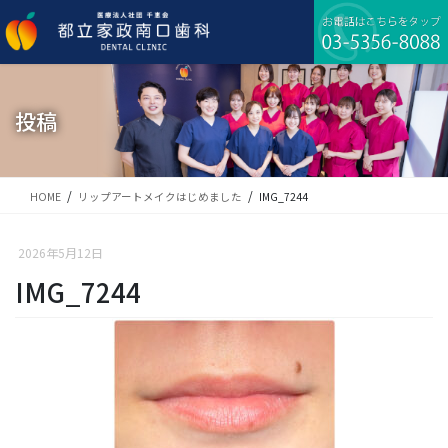
コ
ナ
ン
ビ
テ
ゲ
ン
ー
ツ
シ
に
ョ
投稿
移
ン
動
に
移
動
HOME
リップアートメイクはじめました
IMG_7244
2026年5月12日
IMG_7244