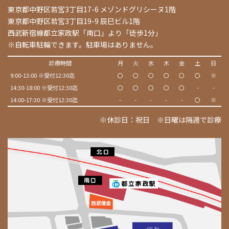
東京都中野区若宮3丁目17-6 メゾンドグリシーヌ1階
東京都中野区若宮3丁目19-9 辰巳ビル1階
西武新宿線都立家政駅「南口」より「徒歩1分」
※自転車駐輪できます。駐車場はありません。
診療時間
月
火
水
木
金
土
日
9:00-13:00 ※受付12:30迄
〇
〇
〇
〇
〇
〇
※
14:30-18:00 ※受付12:30迄
〇
〇
〇
〇
〇
-
-
14:00-17:30 ※受付12:30迄
-
-
-
-
-
〇
※
※休診日：祝日 ※日曜は隔週で診療