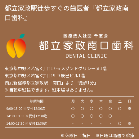
都立家政駅徒歩すぐの歯医者『都立家政南
口歯科』
東京都中野区若宮3丁目17-6 メゾンドグリシーヌ1階
東京都中野区若宮3丁目19-9 辰巳ビル1階
西武新宿線都立家政駅「南口」より「徒歩1分」
※自転車駐輪できます。駐車場はありません。
診療時間
月
火
水
木
金
土
日
9:00-13:00 ※受付12:30迄
〇
〇
〇
〇
〇
〇
※
14:30-18:00 ※受付12:30迄
〇
〇
〇
〇
〇
-
-
14:00-17:30 ※受付12:30迄
-
-
-
-
-
〇
※
※休診日：祝日 ※日曜は隔週で診療