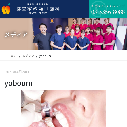
コ
ナ
ン
ビ
テ
ゲ
ン
ー
ツ
シ
に
ョ
メディア
移
ン
動
に
移
動
HOME
メディア
yoboum
2021年4月24日
yoboum