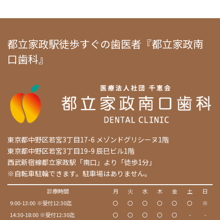
都立家政駅徒歩すぐの歯医者『都立家政南
口歯科』
東京都中野区若宮3丁目17-6 メゾンドグリシーヌ1階
東京都中野区若宮3丁目19-9 辰巳ビル1階
西武新宿線都立家政駅「南口」より「徒歩1分」
※自転車駐輪できます。駐車場はありません。
診療時間
月
火
水
木
金
土
日
9:00-13:00 ※受付12:30迄
〇
〇
〇
〇
〇
〇
※
14:30-18:00 ※受付12:30迄
〇
〇
〇
〇
〇
-
-