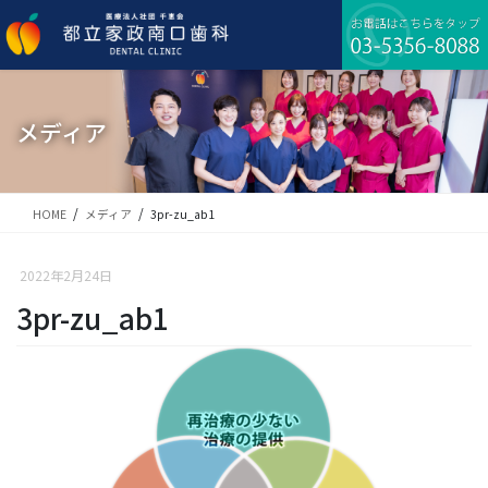
コ
ナ
ン
ビ
テ
ゲ
ン
ー
ツ
シ
に
ョ
メディア
移
ン
動
に
移
動
HOME
メディア
3pr-zu_ab1
2022年2月24日
3pr-zu_ab1