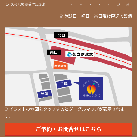
14:00-17:30 ※受付12:30迄
-
-
-
-
-
〇
※
※休診日：祝日 ※日曜は隔週で診療
※イラストの地図をタップするとグーグルマップが表示されま
す。
ご予約・お問合せはこちら