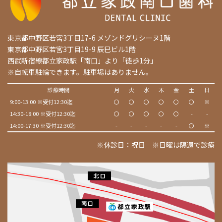
東京都中野区若宮3丁目17-6 メゾンドグリシーヌ1階
東京都中野区若宮3丁目19-9 辰巳ビル1階
西武新宿線都立家政駅「南口」より「徒歩1分」
※自転車駐輪できます。駐車場はありません。
診療時間
月
火
水
木
金
土
日
9:00-13:00 ※受付12:30迄
〇
〇
〇
〇
〇
〇
※
14:30-18:00 ※受付12:30迄
〇
〇
〇
〇
〇
-
-
14:00-17:30 ※受付12:30迄
-
-
-
-
-
〇
※
※休診日：祝日 ※日曜は隔週で診療