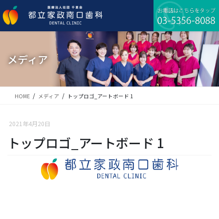
コ
ナ
ン
ビ
テ
ゲ
ン
ー
ツ
シ
に
ョ
メディア
移
ン
動
に
移
動
HOME
メディア
トップロゴ_アートボード 1
2021年4月20日
トップロゴ_アートボード 1