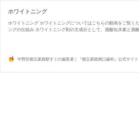
ホワイトニング
ホワイトニング ホワイトニングについてはこちらの動画をご覧くだ
ングの仕組み ホワイトニング剤の主成分として、過酸化水素と過
いるものもあります。これらは一定温度になると、酸素と水に分解
歯の色素と結びつき、色素を分解します。併せて、この過程で生じ
中野区都立家政駅すぐの歯医者｜『都立家政南口歯科』公式サイト