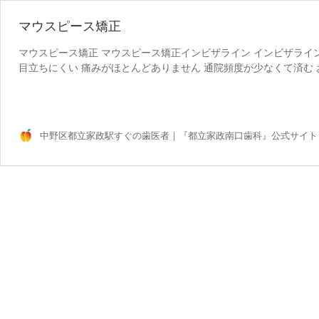
マウスピース矯正
マウスピース矯正 マウスピース矯正インビザライン インビザライン
目立ちにくい 痛みがほとんどありません 通院頻度が少なくて済む
治療後の歯並びを治療前に確認できる インビザラインのメリット 
中野区都立家政駅すぐの歯医者｜『都立家政南口歯科』公式サイト