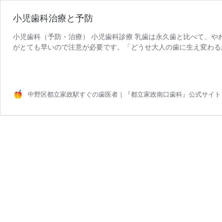
小児歯科治療と予防
小児歯科（予防・治療） 小児歯科診療 乳歯は永久歯と比べて、や
がとても早いので注意が必要です。「どうせ大人の歯に生え変わる
すが、乳歯をないがしろにすると、大人の歯の健康にも悪影響が出
ようなことからも悪いところは早めに治してしまって、予防に取り
中野区都立家政駅すぐの歯医者｜『都立家政南口歯科』公式サイト